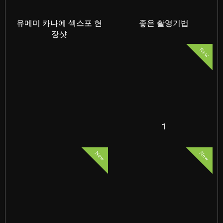
유메미 카나에 섹스포 현
좋은 촬영기법
장샷
New
1
New
New