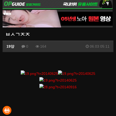
ㅂㅅㄱㅈㅈ
19양
0
164
06.03 05:11