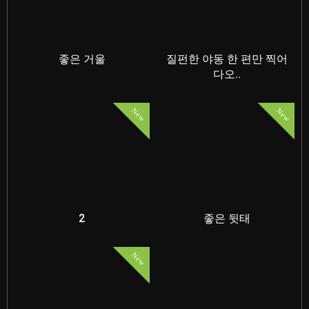
좋은 거울
질펀한 야동 한 편만 찍어
다오..
New
New
2
좋은 뒷태
New