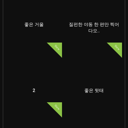
좋은 거울
질펀한 야동 한 편만 찍어
다오..
New
New
2
좋은 뒷태
New