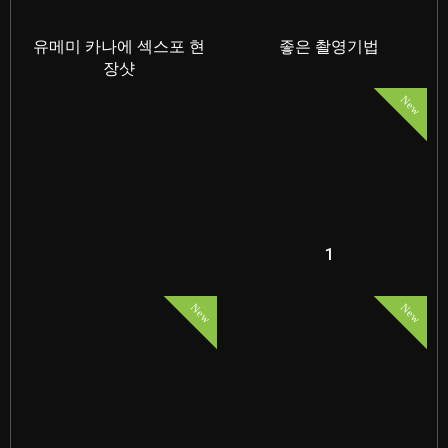
유메미 카나에 섹스포 현
좋은 촬영기법
장샷
New
1
New
New