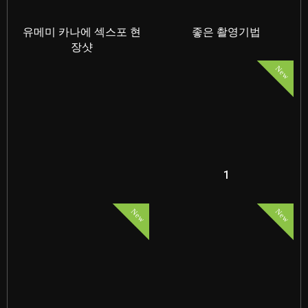
유메미 카나에 섹스포 현
좋은 촬영기법
장샷
New
1
New
New