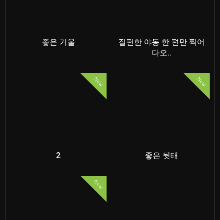
좋은 거울
질펀한 야동 한 편만 찍어
다오..
New
New
2
좋은 뒷태
New